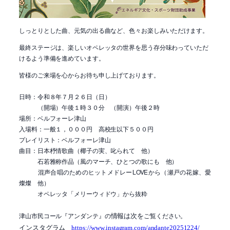
しっとりとした曲、元気の出る曲など、色々お楽しみいただけます。
最終ステージは、楽しいオペレッタの世界を思う存分味わっていただ
けるよう準備を進めています。
皆様のご来場を心からお待ち申し上げております。
日時：令和８年７月２６日（日）
（開場）午後１時３０分 （開演）午後２時
場所：ベルフォーレ津山
入場料：一般１，０００円 高校生以下５００円
プレイリスト：ベルフォーレ津山
曲目：日本杼情歌曲（椰子の実、叱られて 他）
石若雅称作品（風のマーチ、ひとつの歌にも 他）
混声合唱のためのヒットメドレーLOVEから（瀬戸の花嫁、愛
燦燦 他）
オペレッタ「メリーウィドウ」から抜粋
情報は次を
津山市民コール『アンダンテ』の
ご覧ください。
インスタグラム
https://www.instagram.com/andante20251224/