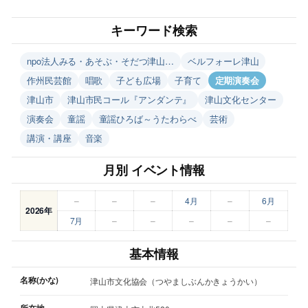
キーワード検索
npo法人みる・あそぶ・そだつ津山…
ベルフォーレ津山
作州民芸館
唱歌
子ども広場
子育て
定期演奏会
津山市
津山市民コール『アンダンテ』
津山文化センター
演奏会
童謡
童謡ひろば～うたわらべ
芸術
講演・講座
音楽
月別 イベント情報
–
–
–
4月
–
6月
2026年
7月
–
–
–
–
–
基本情報
名称(かな)
津山市文化協会（つやましぶんかきょうかい）
所在地