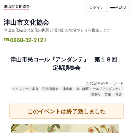
内
ログイン
MENU
容
を
津山市文化協会
ス
津山文化協会は文化の振興と活力ある地域づくりを推進します
キ
0868-32-2121
ッ
TEL
プ
津山市民コール『アンダンテ』 第１８回
定期演奏会
この記事のキーワード
ベルフォーレ津山
定期演奏会
津山市
津山市民コール『アンダンテ』
演奏会
芸術
音楽
このイベントは終了致しました